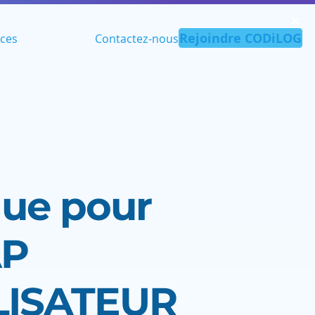
✕︎
Rejoindre CODiLOG
ces
Contactez-nous
que pour
AP
LISATEUR