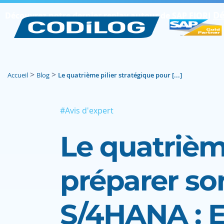
Dé
Découvrez notre dernier replay autour de SAP FIORI
>
>
Accueil
Blog
Le quatrième pilier stratégique pour [...]
#Avis d'expert
Le quatrièm
préparer so
S/4HANA : 