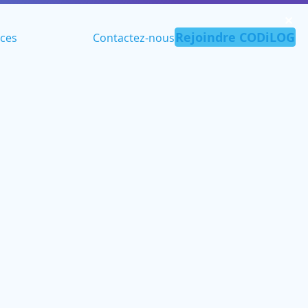
✕︎
Rejoindre CODiLOG
ces
Contactez-nous