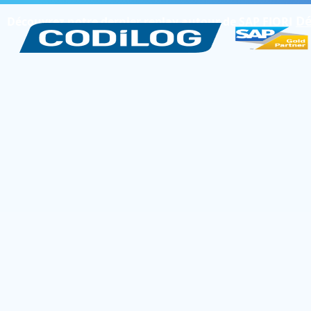
Dé
Découvrez notre dernier replay autour de SAP FIORI
L’expert
SA
vos projets 
transformat