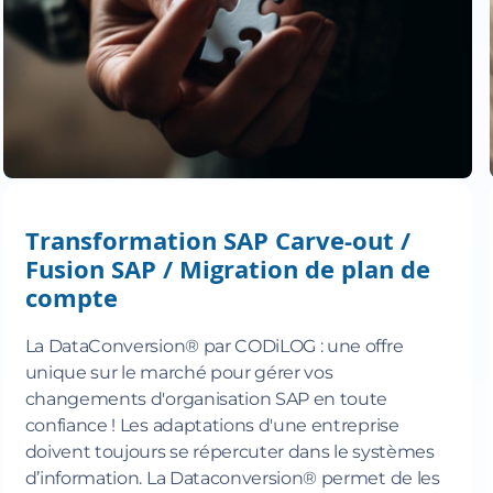
Transformation SAP Carve‍-‍out /
Fusion SAP / Migration de plan de
compte
La DataConversion® par CODiLOG : une offre
unique sur le marché pour gérer vos
changements d'organisation SAP en toute
confiance ! Les adaptations d'une entreprise
doivent toujours se répercuter dans le systèmes
d’information. La Dataconversion® permet de les