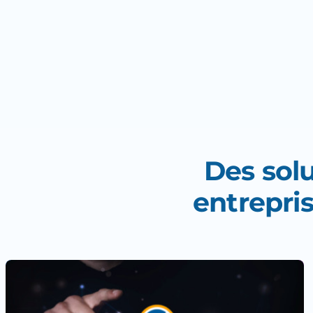
l’environne
Découvr
Des solu
entrepri