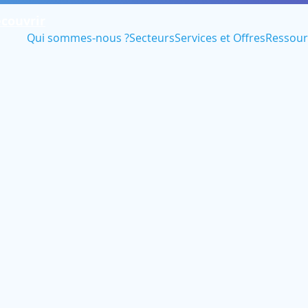
couvrir
Qui sommes-nous ?
Secteurs
Services et Offres
Ressour
P
de tous
de
ion