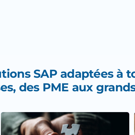
ment SAP le plus adapté à votre entreprise.
ez-en plus sur nous
tions SAP adaptées à t
ses, des PME aux grand