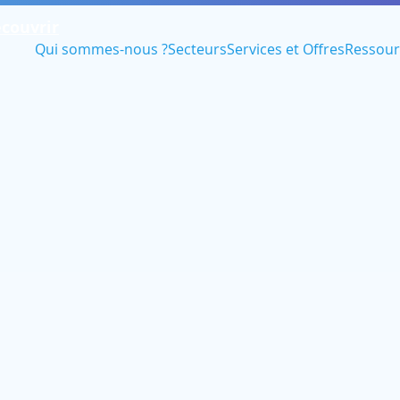
couvrir
Qui sommes-nous ?
Secteurs
Services et Offres
Ressour
 / [...]
Transfo
Carve‍-‍
/ Migra