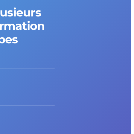
lusieurs
ormation
ipes