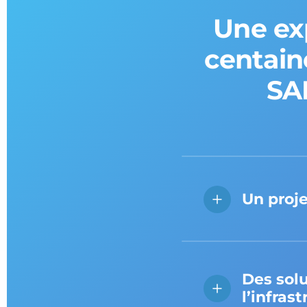
Une exp
centain
SAP
Un proje
Des solu
l’infras