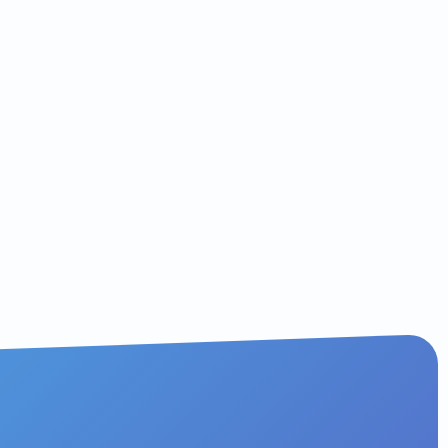
ODiLOG, expert en
P, est le seul à posséder depuis
ces transformations ?
t composite : une offre de
 l’utilisation de nos propres