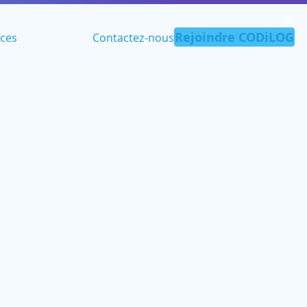
✕︎
Rejoindre CODiLOG
ces
Contactez-nous
rmation SAP
out / Fusion SAP
tion de plan de