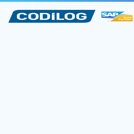
Dé
Découvrez notre dernier replay autour de SAP FIORI
>
>
Accueil
Offres packagées
Transformation SAP Carve-out / Fusion SAP