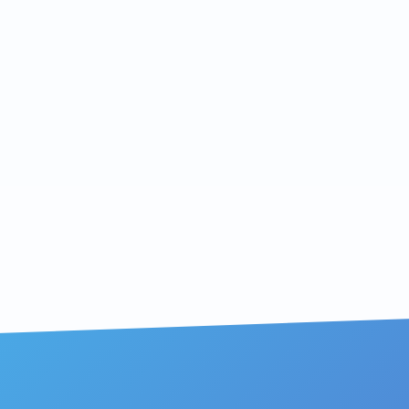
particulier que C
transformation SA
plus de 25 ans.
Comment réussir 
Notre approche es
conseil/service et
outils.