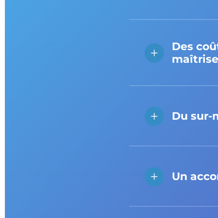
Des coût
maîtris
Du sur‍-
Un acco