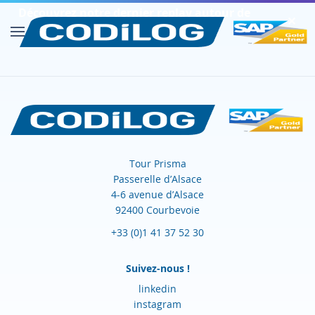
Découvrez notre dernier replay autour de
✕︎
SAP FIORI
Découvrir
Tour Prisma
Passerelle d’Alsace
4-6 avenue d’Alsace
92400 Courbevoie
+33 (0)1 41 37 52 30
Suivez-nous !
linkedin
instagram