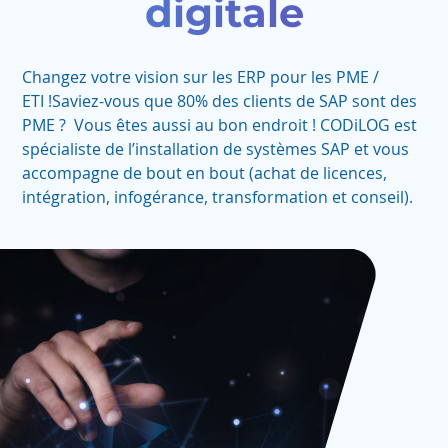
digitale
Changez votre vision sur les ERP pour les PME /
ETI !Saviez-vous que 80% des clients de SAP sont des
PME ? Vous êtes aussi au bon endroit ! CODiLOG est
spécialiste de l’installation de systèmes SAP et vous
accompagne de bout en bout (achat de licences,
intégration, infogérance, transformation et conseil).