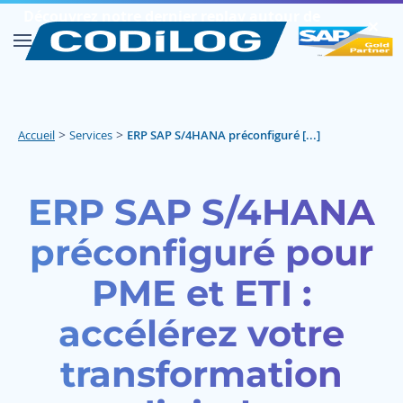
Découvrez notre dernier replay autour de
✕︎
SAP FIORI
Découvrir
>
>
Accueil
Services
ERP SAP S/4HANA préconfiguré [...]
ERP SAP S/4HANA
préconfiguré pour
PME et ETI :
accélérez votre
transformation