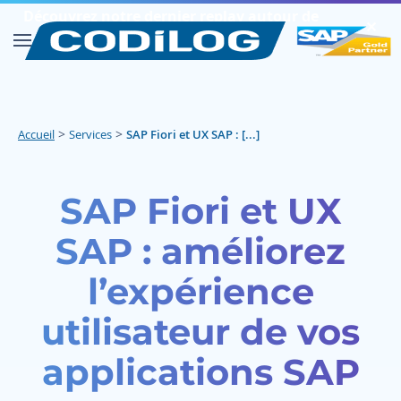
Découvrez notre dernier replay autour de
✕︎
SAP FIORI
Découvrir
>
>
Accueil
Services
SAP Fiori et UX SAP : [...]
SAP Fiori et UX
SAP : améliorez
l’expérience
utilisateur de vos
applications SAP