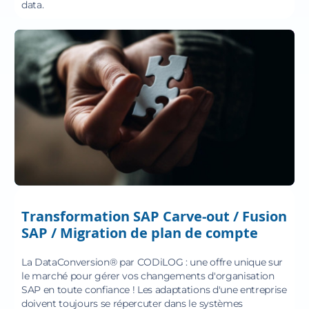
data.
Transformation SAP Carve‍-‍out / Fusion
SAP / Migration de plan de compte
La DataConversion® par CODiLOG : une offre unique sur
le marché pour gérer vos changements d'organisation
SAP en toute confiance ! Les adaptations d'une entreprise
doivent toujours se répercuter dans le systèmes