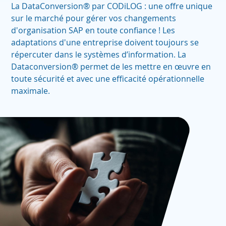
La DataConversion® par CODiLOG : une offre unique
sur le marché pour gérer vos changements
d'organisation SAP en toute confiance ! Les
adaptations d'une entreprise doivent toujours se
répercuter dans le systèmes d’information. La
Dataconversion® permet de les mettre en œuvre en
toute sécurité et avec une efficacité opérationnelle
maximale.