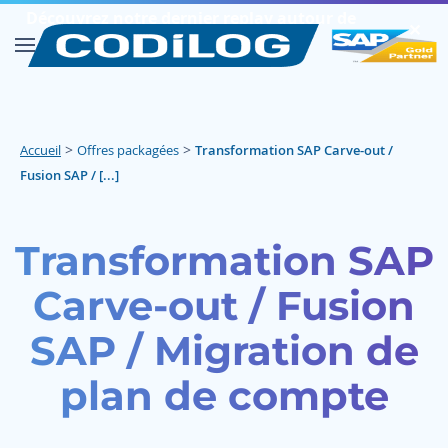
Découvrez notre dernier replay autour de
✕︎
SAP FIORI
Découvrir
>
>
Accueil
Offres packagées
Transformation SAP Carve-out /
Fusion SAP / [...]
Transformation SAP
Carve‍-‍out / Fusion
SAP / Migration de
plan de compte