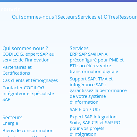
couvrir
Qui sommes-nous ?
Secteurs
Services et Offres
Ressour
Qui sommes-nous ?
Services
CODiLOG, expert SAP au
ERP SAP S/4HANA
service de l’innovation
préconfiguré pour PME et
ETI : accélérez votre
Partenaires et
transformation digitale
Certifications
Support SAP, TMA et
Cas clients et témoignages
infogérance SAP :
Contacter CODiLOG
garantissez la performance
intégrateur et spécialiste
de votre système
SAP
d’information
SAP Fiori / UI5
Expert SAP Integration
Secteurs
Suite, SAP CPI et SAP PO
Energie
pour vos projets
Biens de consommation
d’intégration