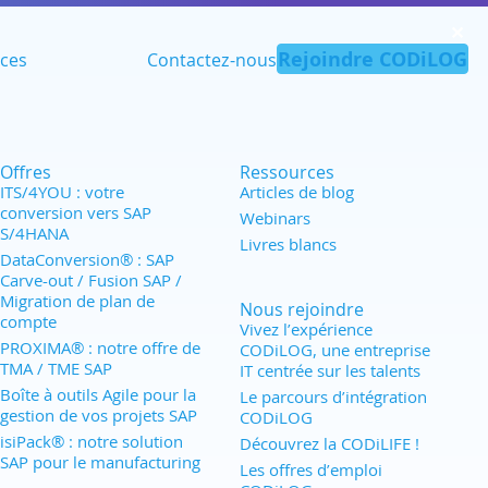
✕︎
Rejoindre CODiLOG
ces
Contactez-nous
Offres
Ressources
ITS/4YOU : votre
Articles de blog
conversion vers SAP
Webinars
S/4HANA
Livres blancs
DataConversion® : SAP
Carve-out / Fusion SAP /
Migration de plan de
Nous rejoindre
compte
Vivez l’expérience
PROXIMA® : notre offre de
CODiLOG, une entreprise
TMA / TME SAP
IT centrée sur les talents
Boîte à outils Agile pour la
Le parcours d’intégration
gestion de vos projets SAP
CODiLOG
isiPack® : notre solution
Découvrez la CODiLIFE !
SAP pour le manufacturing
Les offres d’emploi