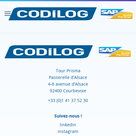
Découvrez notre dernier replay autour de
✕︎
SAP FIORI
Découvrir
Tour Prisma
Passerelle d’Alsace
4-6 avenue d’Alsace
92400 Courbevoie
+33 (0)1 41 37 52 30
Suivez-nous !
linkedin
instagram