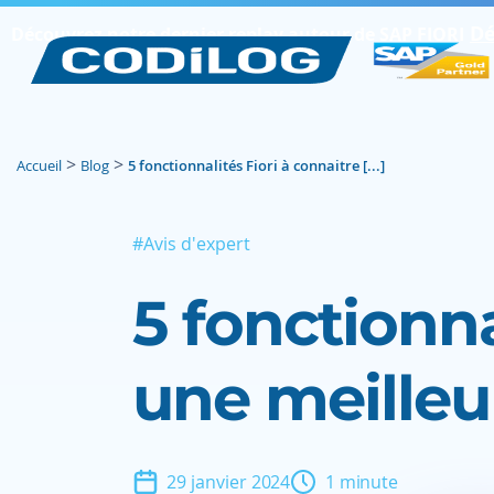
Dé
Découvrez notre dernier replay autour de SAP FIORI
>
>
Accueil
Blog
5 fonctionnalités Fiori à connaitre [...]
#Avis d'expert
5 fonctionna
une meilleu
29 janvier 2024
1 minute