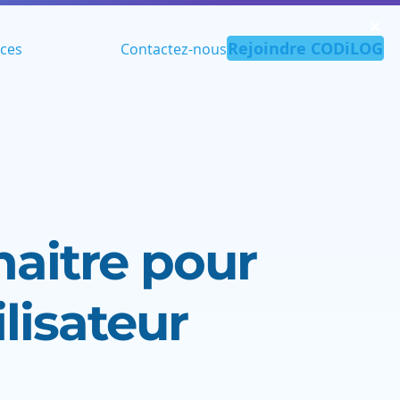
✕︎
Rejoindre CODiLOG
ces
Contactez-nous
naitre pour
lisateur