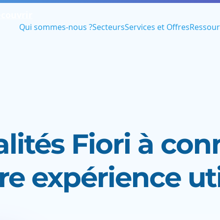
couvrir
Qui sommes-nous ?
Secteurs
Services et Offres
Ressour
lités Fiori à con
re expérience uti