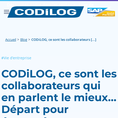
Découvrez notre dernier replay autour de
✕︎
SAP FIORI
Découvrir
>
>
Accueil
Blog
CODiLOG, ce sont les collaborateurs [...]
#Vie d’entreprise
CODiLOG, ce sont les
collaborateurs qui
en parlent le mieux…
Départ pour