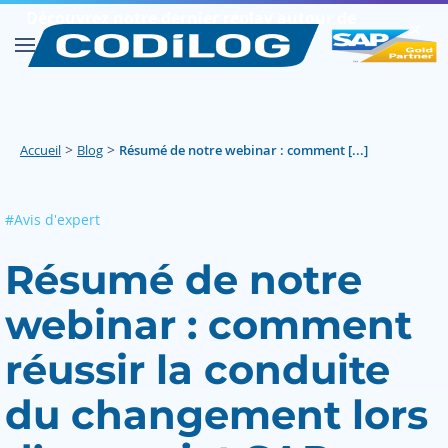
Découvrez notre dernier replay autour de
✕︎
SAP FIORI
Découvrir
>
>
Accueil
Blog
Résumé de notre webinar : comment [...]
#Avis d'expert
Résumé de notre
webinar : comment
réussir la conduite
du changement lors