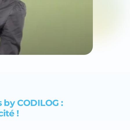
 by CODILOG :
ité !