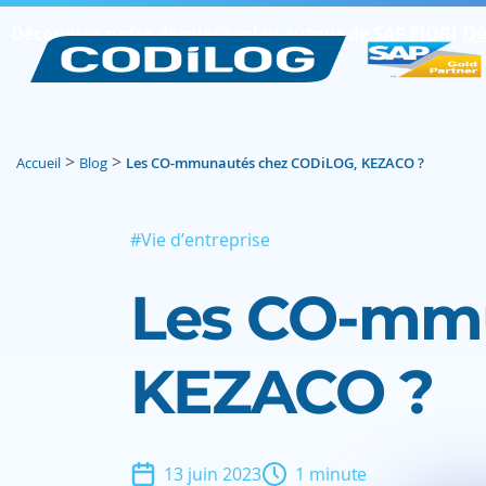
Dé
Découvrez notre dernier replay autour de SAP FIORI
>
>
Accueil
Blog
Les CO-mmunautés chez CODiLOG, KEZACO ?
#Vie d’entreprise
Les CO‍-‍m
KEZACO ?
13 juin 2023
1 minute