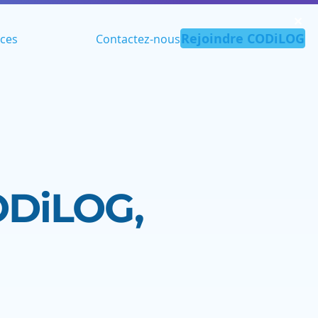
✕︎
Rejoindre CODiLOG
ces
Contactez-nous
ODiLOG,