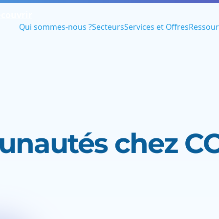
couvrir
Qui sommes-nous ?
Secteurs
Services et Offres
Ressour
munautés chez C