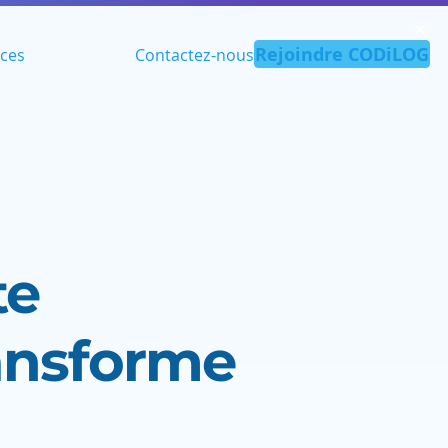
✕︎
Rejoindre CODiLOG
ces
Contactez-nous
te
ransforme