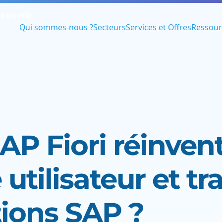
couvrir
Qui sommes-nous ?
Secteurs
Services et Offres
Ressour
P Fiori réinven
 utilisateur et t
tions SAP ?