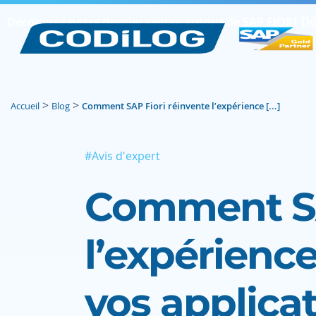
Dé
Découvrez notre dernier replay autour de SAP FIORI
>
>
Accueil
Blog
Comment SAP Fiori réinvente l’expérience [...]
#Avis d'expert
Comment SA
l’expérience
vos applica