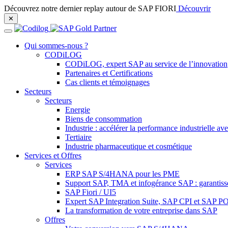
Découvrez notre dernier replay autour de SAP FIORI
Découvrir
✕︎
Qui sommes-nous ?
CODiLOG
CODiLOG, expert SAP au service de l’innovation
Partenaires et Certifications
Cas clients et témoignages
Secteurs
Secteurs
Energie
Biens de consommation
Industrie : accélérer la performance industriell
Tertiaire
Industrie pharmaceutique et cosmétique
Services et Offres
Services
ERP SAP S/4HANA pour les PME
Support SAP, TMA et infogérance SAP : garantisse
SAP Fiori / UI5
Expert SAP Integration Suite, SAP CPI et SAP PO 
La transformation de votre entreprise dans SAP
Offres