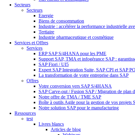
Secteurs
Secteurs
Energie
Biens de consommation
Industrie : accélérer la performance industriell
Tertiaire
Industrie pharmaceutique et cosmétique
Services et Offres
Services
ERP SAP S/4HANA pour les PME
Support SAP, TMA et infogérance SAP : garantisse
SAP Fiori / UI5
Expert SAP Integration Suite, SAP CPI et SAP PO 
La transformation de votre entreprise dans SAP
Offres
Votre conversion vers SAP S/4HANA
SAP Carve-out / Fusion SAP / Migration de plan 
Notre offre de TMA / TME SAP
Boîte à outils Agile pour la gestion de vos projets
Notre solution SAP pour le manufacturing
Ressources
test
Livres blancs
Articles de blog
Webinars