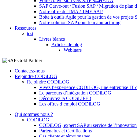
Votre conversion vers SAP S/4HANA
SAP Carve-out / Fusion SAP / Migration de plan 
Notre offre de TMA / TME SAP
Boîte à outils Agile pour la gestion de vos projets
Notre solution SAP pour le manufacturing
Ressources
test
Livres blancs
Articles de blog
Webinars
Contactez-nous
Rejoindre CODiLOG
Rejoindre CODiLOG
Vivez l’expérience CODiLOG, une entreprise IT cen
Le parcours d’intégration CODiLOG
Découvrez la CODiLIFE !
Les offres d’emploi CODiLOG
Qui sommes-nous ?
CODiLOG
CODiLOG, expert SAP au service de l’innovation
Partenaires et Certifications
Cas clients et témoignages