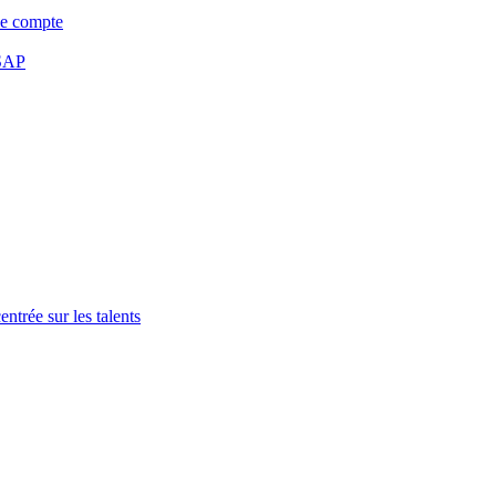
de compte
 SAP
trée sur les talents