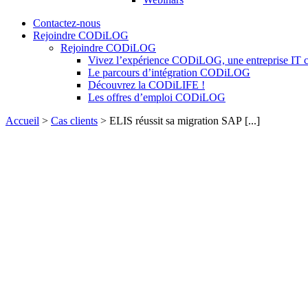
Contactez-nous
Rejoindre CODiLOG
Rejoindre CODiLOG
Vivez l’expérience CODiLOG, une entreprise IT cen
Le parcours d’intégration CODiLOG
Découvrez la CODiLIFE !
Les offres d’emploi CODiLOG
Accueil
>
Cas clients
>
ELIS réussit sa migration SAP [...]