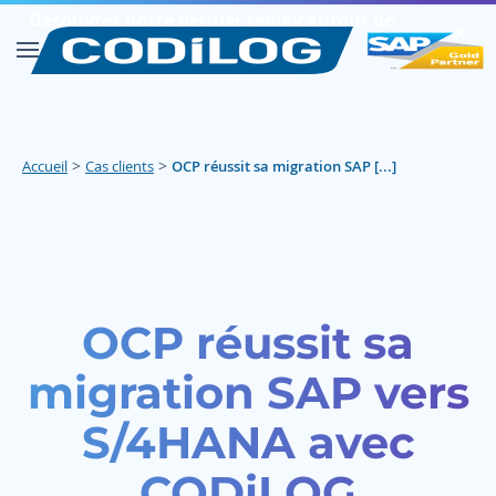
Découvrez notre dernier replay autour de
✕︎
SAP FIORI
Découvrir
>
>
Accueil
Cas clients
OCP réussit sa migration SAP [...]
OCP réussit sa
migration SAP vers
S/4HANA avec
CODiLOG