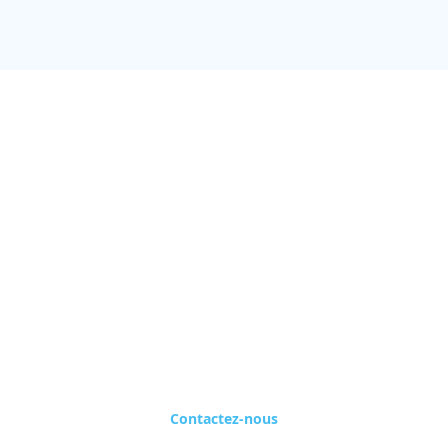
Vous souhaitez
rencontrer nos
experts ?
Prenez rendez-vous maintenant !
Contactez-nous