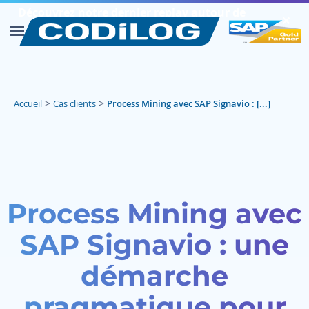
Découvrez notre dernier replay autour de
✕︎
SAP FIORI
Découvrir
>
>
Accueil
Cas clients
Process Mining avec SAP Signavio : [...]
Process Mining avec
SAP Signavio : une
démarche
pragmatique pour