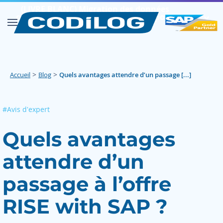
(LIVRE BLANC) Migration des données
comptables et financières : les clés pour
✕︎
réussir
Découvrir
>
>
Accueil
Blog
Quels avantages attendre d’un passage [...]
#Avis d'expert
Quels avantages
attendre d’un
passage à l’offre
RISE with SAP ?