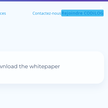
✕︎
Rejoindre CODiLOG
ces
Contactez-nous
nload the whitepaper