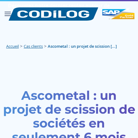
Découvrez notre dernier replay autour de
✕︎
SAP FIORI
Découvrir
>
>
Accueil
Cas clients
Ascometal : un projet de scission [...]
Ascometal : un
projet de scission de
sociétés en
seulement 6 mois