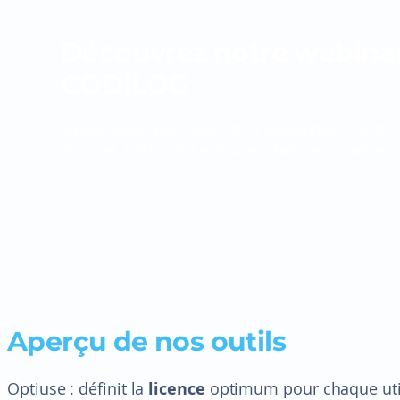
Découvrez notre webinar :
CODiLOG
Saviez-vous que CODiLOG a développé une boîte 
équipes à être plus efficaces dans leur métier ?
Aperçu de nos outils
Optiuse : définit la
licence
optimum pour chaque uti