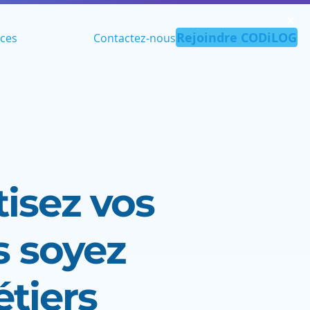
✕︎
Rejoindre CODiLOG
ces
Contactez-nous
tisez vos
s soyez
étiers