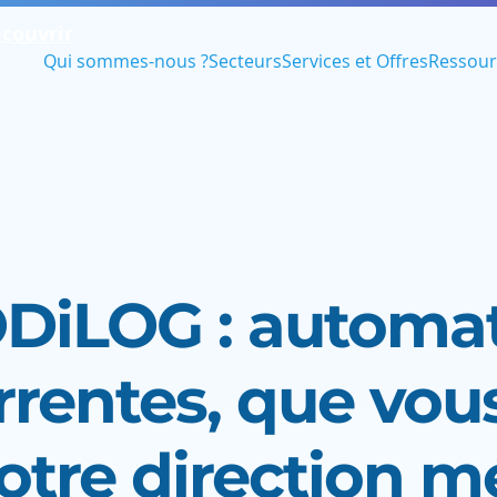
couvrir
Qui sommes-nous ?
Secteurs
Services et Offres
Ressour
CODiLOG : automa
rrentes, que vou
otre direction m