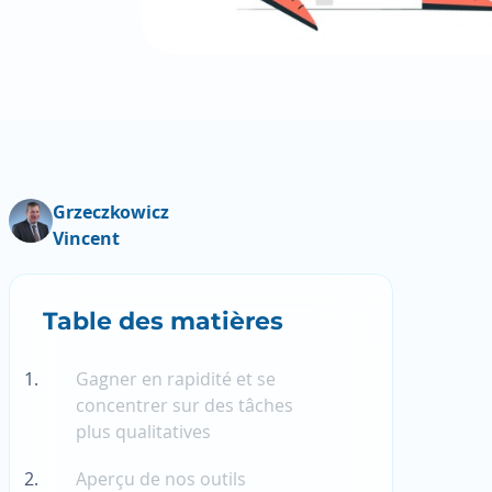
Grzeczkowicz
Vincent
Table des matières
Gagner en rapidité et se
concentrer sur des tâches
plus qualitatives
Aperçu de nos outils