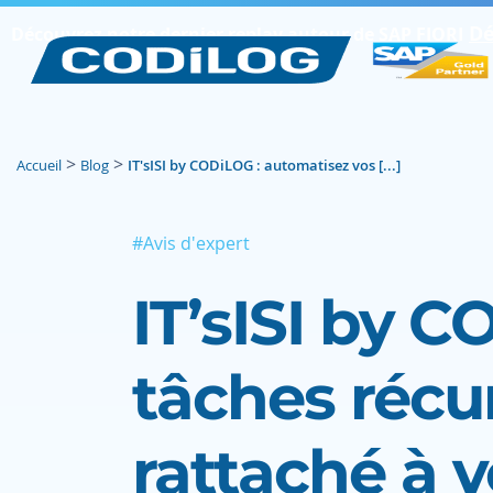
Dé
Découvrez notre dernier replay autour de SAP FIORI
>
>
Accueil
Blog
IT'sISI by CODiLOG : automatisez vos [...]
#Avis d'expert
IT’sISI by 
tâches récu
rattaché à v