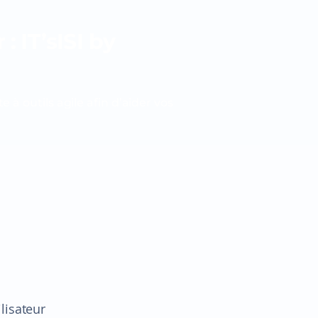
 IT’sISI by
à outils agile afin d’aider vos
lisateur